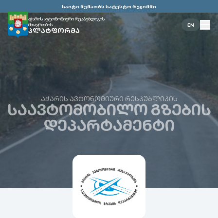
საიტი მუშაობს სატესტო რეჟიმში
აჭარის ავტონომიური რესპუბლიკის
მთავრობის
EN
ᲞᲚᲐᲢᲤᲝᲠᲛᲐ
ᲐᲭᲐᲠᲘᲡ ᲐᲕᲢᲝᲜᲝᲛᲘᲣᲠᲘ ᲠᲔᲡᲞᲣᲑᲚᲘᲙᲘᲡ
ᲡᲐᲐᲕᲢᲝᲛᲝᲑᲘᲚᲝ ᲒᲖᲔᲑᲘᲡ
ᲓᲔᲞᲐᲠᲢᲐᲛᲔᲜᲢᲘ