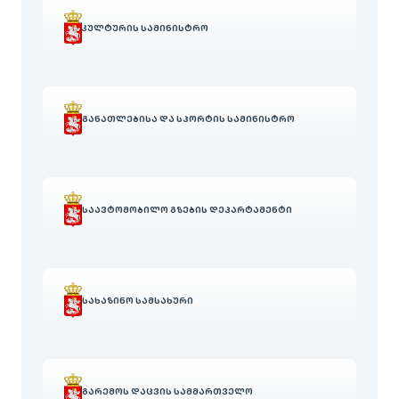
ᲙᲣᲚᲢᲣᲠᲘᲡ ᲡᲐᲛᲘᲜᲘᲡᲢᲠᲝ
ᲒᲐᲜᲐᲗᲚᲔᲑᲘᲡᲐ ᲓᲐ ᲡᲞᲝᲠᲢᲘᲡ ᲡᲐᲛᲘᲜᲘᲡᲢᲠᲝ
ᲡᲐᲐᲕᲢᲝᲛᲝᲑᲘᲚᲝ ᲒᲖᲔᲑᲘᲡ ᲓᲔᲞᲐᲠᲢᲐᲛᲔᲜᲢᲘ
ᲡᲐᲮᲐᲖᲘᲜᲝ ᲡᲐᲛᲡᲐᲮᲣᲠᲘ
ᲒᲐᲠᲔᲛᲝᲡ ᲓᲐᲪᲕᲘᲡ ᲡᲐᲛᲛᲐᲠᲗᲕᲔᲚᲝ