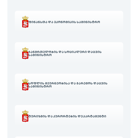
ᲤᲘᲜᲐᲜᲡᲗᲐ ᲓᲐ ᲔᲙᲝᲜᲝᲛᲘᲙᲘᲡ ᲡᲐᲛᲘᲜᲘᲡᲢᲠᲝ
ᲯᲐᲜᲛᲠᲗᲔᲚᲝᲑᲘᲡ ᲓᲐ ᲡᲝᲪᲘᲐᲚᲣᲠᲘ ᲓᲐᲪᲕᲘᲡ
ᲡᲐᲛᲘᲜᲘᲡᲢᲠᲝ
ᲡᲝᲤᲚᲘᲡ ᲛᲔᲣᲠᲜᲔᲝᲑᲘᲡᲐ ᲓᲐ ᲒᲐᲠᲔᲛᲝᲡ ᲓᲐᲪᲕᲘᲡ
ᲡᲐᲛᲘᲜᲘᲡᲢᲠᲝ
ᲢᲣᲠᲘᲖᲛᲘᲡ ᲓᲐ ᲙᲣᲠᲝᲠᲢᲔᲑᲘᲡ ᲓᲔᲞᲐᲠᲢᲐᲛᲔᲜᲢᲘ