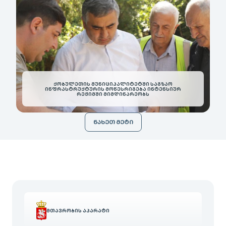
ᲥᲝᲑᲣᲚᲔᲗᲘᲡ ᲛᲣᲜᲘᲪᲘᲞᲐᲚᲘᲢᲔᲢᲨᲘ ᲡᲐᲒᲖᲐᲝ
ᲘᲜᲤᲠᲐᲡᲢᲠᲣᲥᲢᲣᲠᲘᲡ ᲛᲝᲬᲔᲡᲠᲘᲒᲔᲑᲐ ᲘᲜᲢᲔᲜᲡᲘᲣᲠ
ᲠᲔᲟᲘᲛᲨᲘ ᲛᲘᲛᲓᲘᲜᲐᲠᲔᲝᲑᲡ
ᲜᲐᲮᲔᲗ ᲛᲔᲢᲘ
ᲛᲗᲐᲕᲠᲝᲑᲘᲡ ᲐᲞᲐᲠᲐᲢᲘ