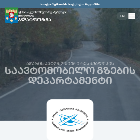
საიტი მუშაობს სატესტო რეჟიმში
აჭარის ავტონომიური რესპუბლიკის
მთავრობის
EN
ᲞᲚᲐᲢᲤᲝᲠᲛᲐ
ᲐᲭᲐᲠᲘᲡ ᲐᲕᲢᲝᲜᲝᲛᲘᲣᲠᲘ ᲠᲔᲡᲞᲣᲑᲚᲘᲙᲘᲡ
ᲡᲐᲐᲕᲢᲝᲛᲝᲑᲘᲚᲝ ᲒᲖᲔᲑᲘᲡ
ᲓᲔᲞᲐᲠᲢᲐᲛᲔᲜᲢᲘ