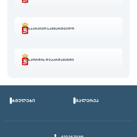
ᲡᲐᲐᲠᲥᲘᲕᲝ ᲡᲐᲛᲛᲐᲠᲗᲕᲔᲚᲝ
ᲡᲞᲝᲠᲢᲘᲡ ᲓᲔᲞᲐᲠᲢᲐᲛᲔᲜᲢᲘ
ᲑᲛᲣᲚᲔᲑᲘ
ᲒᲐᲚᲔᲠᲔᲐ