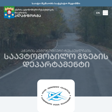
საიტი მუშაობს სატესტო რეჟიმში
აჭარის ავტონომიური რესპუბლიკის
მთავრობის
EN
ᲞᲚᲐᲢᲤᲝᲠᲛᲐ
ᲐᲭᲐᲠᲘᲡ ᲐᲕᲢᲝᲜᲝᲛᲘᲣᲠᲘ ᲠᲔᲡᲞᲣᲑᲚᲘᲙᲘᲡ
ᲡᲐᲐᲕᲢᲝᲛᲝᲑᲘᲚᲝ ᲒᲖᲔᲑᲘᲡ
ᲓᲔᲞᲐᲠᲢᲐᲛᲔᲜᲢᲘ