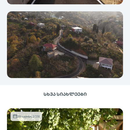
+
7
ᲡᲮᲕᲐ ᲡᲘᲐᲮᲚᲔᲔᲑᲘ
29 ივლისი, 2026